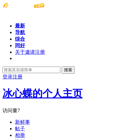
最新
导航
综合
同好
关于邀请注册
搜索
登录
注册
冰心蝶的个人主页
访问量
7
新鲜事
帖子
相册