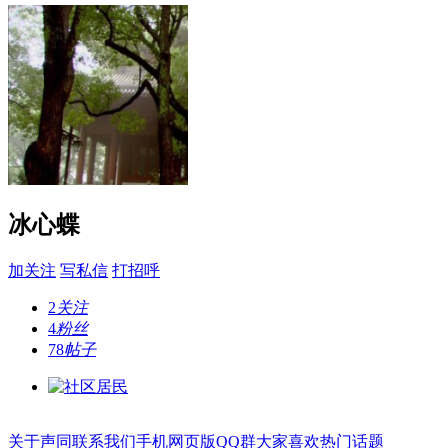
冰心蝶
加关注
写私信
打招呼
2
关注
4
粉丝
78
帖子
关于声同
联系我们
手机网页版
QQ群
大家喜欢
热门话题