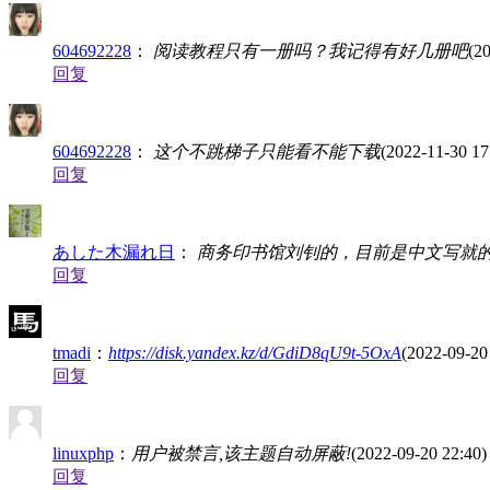
604692228
：
阅读教程只有一册吗？我记得有好几册吧
(2
回复
604692228
：
这个不跳梯子只能看不能下载
(2022-11-30 17
回复
あした木漏れ日
：
商务印书馆刘钊的，目前是中文写就
回复
tmadi
：
https://disk.yandex.kz/d/GdiD8qU9t-5OxA
(2022-09-20
回复
linuxphp
：
用户被禁言,该主题自动屏蔽!
(2022-09-20 22:40)
回复