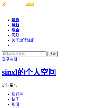
最新
导航
综合
同好
关于邀请注册
搜索
登录
注册
sinxl的个人空间
访问量
45
新鲜事
帖子
相册