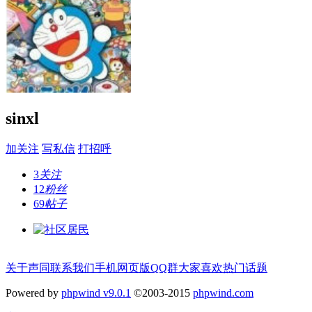
sinxl
加关注
写私信
打招呼
3
关注
12
粉丝
69
帖子
关于声同
联系我们
手机网页版
QQ群
大家喜欢
热门话题
Powered by
phpwind v9.0.1
©2003-2015
phpwind.com