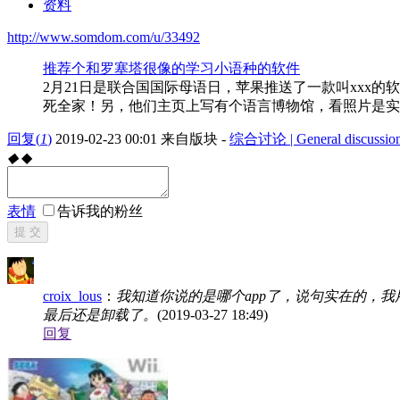
资料
http://www.somdom.com/u/33492
推荐个和罗塞塔很像的学习小语种的软件
2月21日是联合国国际母语日，苹果推送了一款叫xxx
死全家！另，他们主页上写有个语言博物馆，看照片是实
回复
(
1
)
2019-02-23 00:01
来自版块 -
综合讨论 | General discussio
◆
◆
表情
告诉我的粉丝
提 交
croix_lous
：
我知道你说的是哪个app了，说句实在的，
最后还是卸载了。
(2019-03-27 18:49)
回复