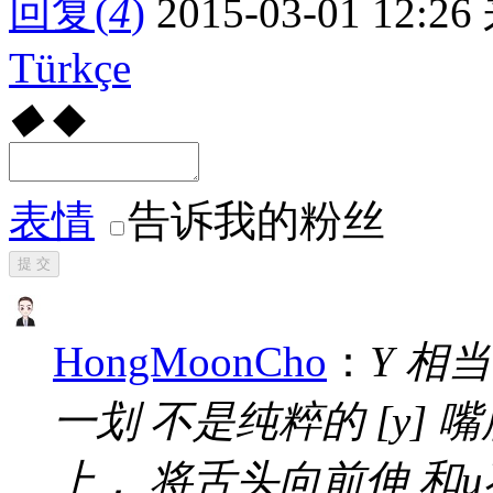
回复
(
4
)
2015-03-01 12:26
Türkçe
◆
◆
表情
告诉我的粉丝
提 交
HongMoonCho
：
Y 相
一划 不是纯粹的 [y] 
上， 将舌头向前伸 和