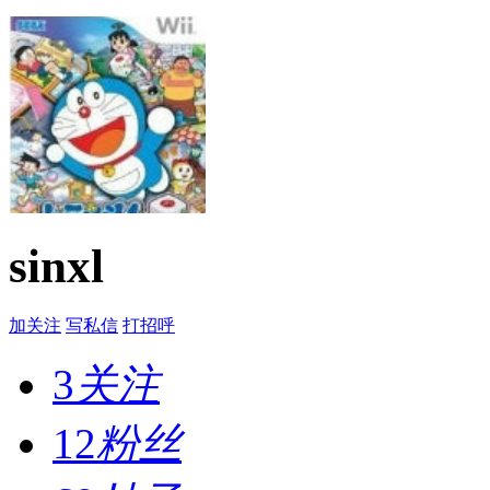
sinxl
加关注
写私信
打招呼
3
关注
12
粉丝