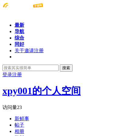
最新
导航
综合
同好
关于邀请注册
搜索
登录
注册
xpy001的个人空间
访问量
23
新鲜事
帖子
相册