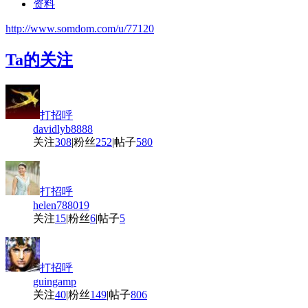
资料
http://www.somdom.com/u/77120
Ta的关注
打招呼
davidlyb8888
关注
308
|
粉丝
252
|
帖子
580
打招呼
helen788019
关注
15
|
粉丝
6
|
帖子
5
打招呼
guingamp
关注
40
|
粉丝
149
|
帖子
806