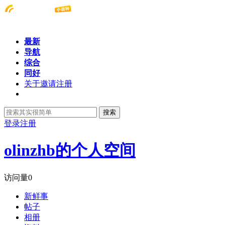
最新
导航
综合
同好
关于邀请注册
搜索
登录
注册
olinzhb的个人空间
访问量
0
新鲜事
帖子
相册