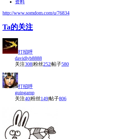
资料
http://www.somdom.com/u/76834
Ta的关注
打招呼
davidlyb8888
关注
308
|
粉丝
252
|
帖子
580
打招呼
guingamp
关注
40
|
粉丝
149
|
帖子
806