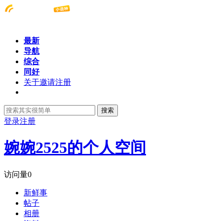
最新
导航
综合
同好
关于邀请注册
搜索
登录
注册
婉婉2525的个人空间
访问量
0
新鲜事
帖子
相册