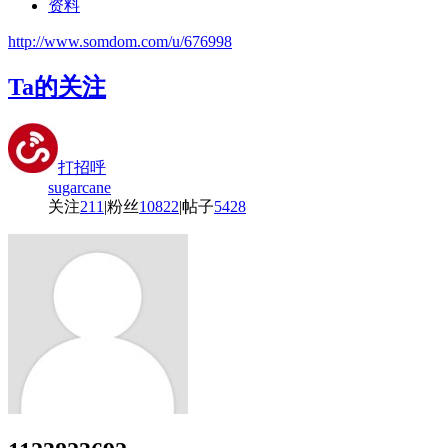
资料
http://www.somdom.com/u/676998
Ta的关注
打招呼
sugarcane
关注
211
|
粉丝
10822
|
帖子
5428