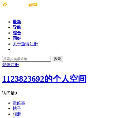
最新
导航
综合
同好
关于邀请注册
搜索
登录
注册
1123823692的个人空间
访问量
0
新鲜事
帖子
相册