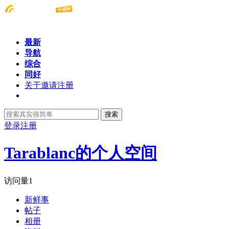
最新
导航
综合
同好
关于邀请注册
搜索
登录
注册
Tarablanc的个人空间
访问量
1
新鲜事
帖子
相册