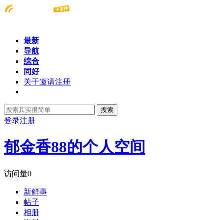
最新
导航
综合
同好
关于邀请注册
搜索
登录
注册
郁金香88的个人空间
访问量
0
新鲜事
帖子
相册