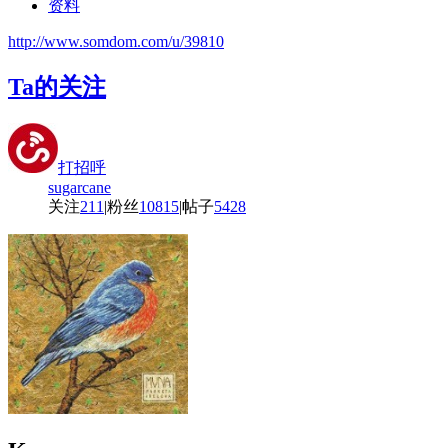
资料
http://www.somdom.com/u/39810
Ta的关注
打招呼
sugarcane
关注
211
|
粉丝
10815
|
帖子
5428