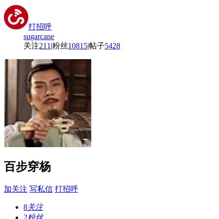
打招呼
sugarcane
关注
211
|
粉丝
10815
|
帖子
5428
百步穿杨
加关注
写私信
打招呼
8
关注
2
粉丝