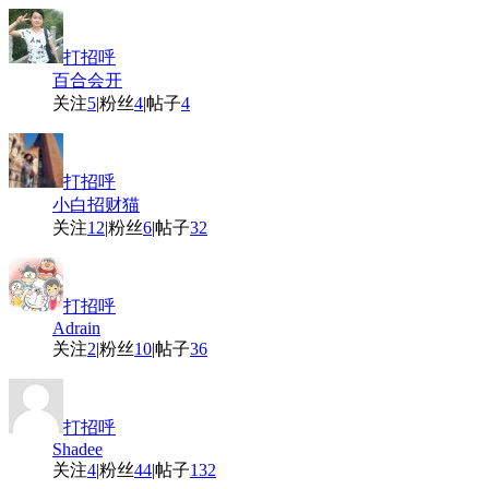
打招呼
百合会开
关注
5
|
粉丝
4
|
帖子
4
打招呼
小白招财猫
关注
12
|
粉丝
6
|
帖子
32
打招呼
Adrain
关注
2
|
粉丝
10
|
帖子
36
打招呼
Shadee
关注
4
|
粉丝
44
|
帖子
132