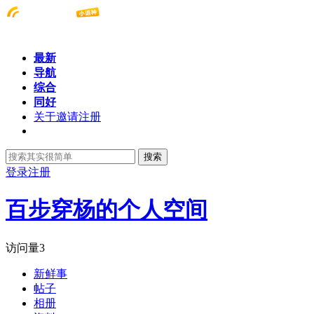
最新
导航
综合
同好
关于邀请注册
搜索
登录
注册
百步穿杨的个人空间
访问量
3
新鲜事
帖子
相册