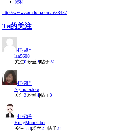
资料
http://www.somdom.com/u/38387
Ta的关注
打招呼
lan5680
关注
0
|
粉丝
3
|
帖子
24
打招呼
Nymphadora
关注
3
|
粉丝
4
|
帖子
3
打招呼
HongMoonCho
关注
183
|
粉丝
21
|
帖子
24