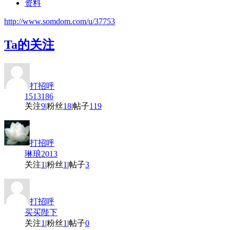
资料
http://www.somdom.com/u/37753
Ta的关注
打招呼
1513186
关注
9
|
粉丝
18
|
帖子
119
打招呼
琳琅2013
关注
1
|
粉丝
1
|
帖子
3
打招呼
买买陛下
关注
1
|
粉丝
1
|
帖子
0