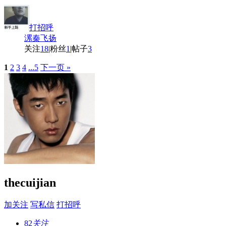
打招呼
漯秦飞扬
关注
18
|
粉丝
1
|
帖子
3
1
2
3
4
...5
下一页 »
thecuijian
加关注
写私信
打招呼
82
关注