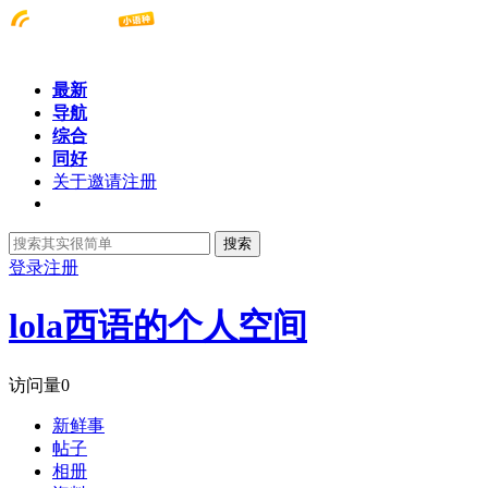
最新
导航
综合
同好
关于邀请注册
搜索
登录
注册
lola西语的个人空间
访问量
0
新鲜事
帖子
相册