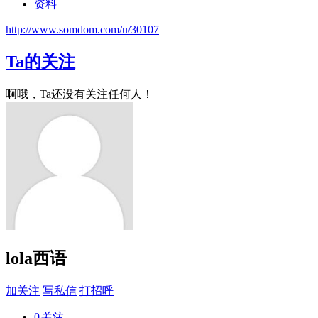
资料
http://www.somdom.com/u/30107
Ta的关注
啊哦，Ta还没有关注任何人！
lola西语
加关注
写私信
打招呼
0
关注