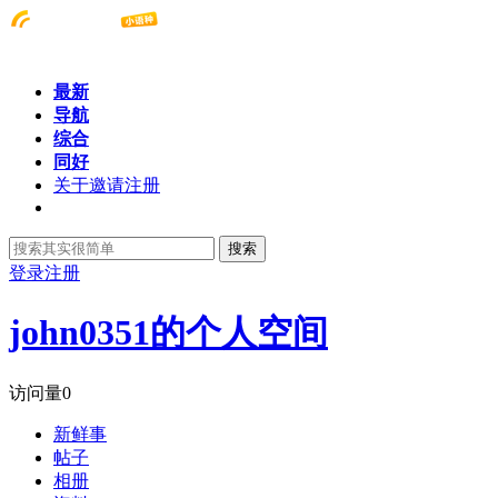
最新
导航
综合
同好
关于邀请注册
搜索
登录
注册
john0351的个人空间
访问量
0
新鲜事
帖子
相册