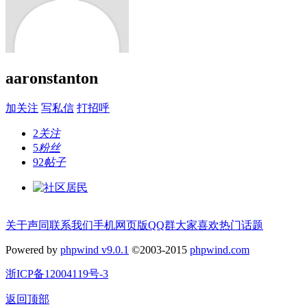
aaronstanton
加关注
写私信
打招呼
2
关注
5
粉丝
92
帖子
关于声同
联系我们
手机网页版
QQ群
大家喜欢
热门话题
Powered by
phpwind v9.0.1
©2003-2015
phpwind.com
浙ICP备12004119号-3
返回顶部