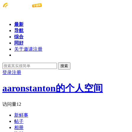
最新
导航
综合
同好
关于邀请注册
搜索
登录
注册
aaronstanton的个人空间
访问量
12
新鲜事
帖子
相册