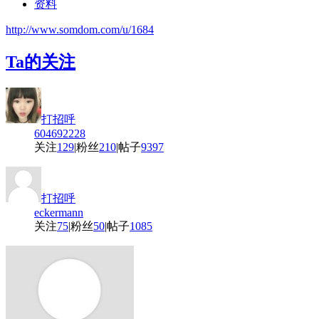
资料
http://www.somdom.com/u/1684
Ta的关注
打招呼
604692228
关注
129
|
粉丝
210
|
帖子
9397
打招呼
eckermann
关注
75
|
粉丝
50
|
帖子
1085