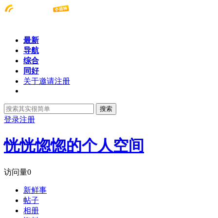
最新
导航
综合
同好
关于邀请注册
搜索
登录
注册
恍恍惚惚的个人空间
访问量
0
新鲜事
帖子
相册