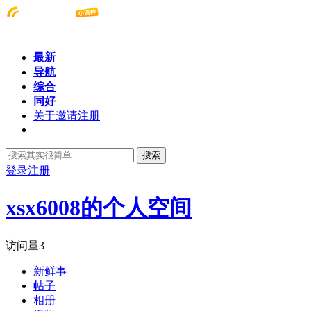
最新
导航
综合
同好
关于邀请注册
搜索
登录
注册
xsx6008的个人空间
访问量
3
新鲜事
帖子
相册