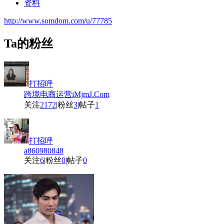
资料
http://www.somdom.com/u/77785
Ta的粉丝
打招呼
跨境电商运营iMjmJ.Com
关注
2172
|
粉丝
3
|
帖子
1
打招呼
a860980848
关注
6
|
粉丝
0
|
帖子
0