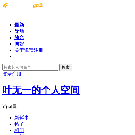
最新
导航
综合
同好
关于邀请注册
搜索
登录
注册
叶无一的个人空间
访问量
1
新鲜事
帖子
相册