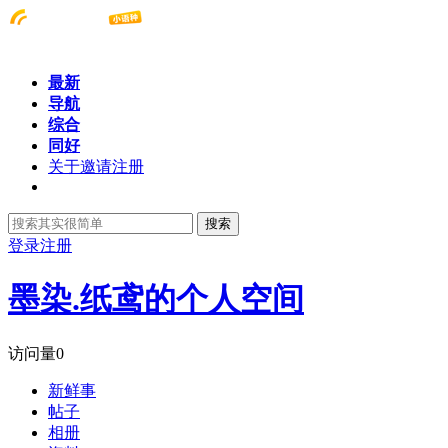
最新
导航
综合
同好
关于邀请注册
搜索
登录
注册
墨染.纸鸢的个人空间
访问量
0
新鲜事
帖子
相册