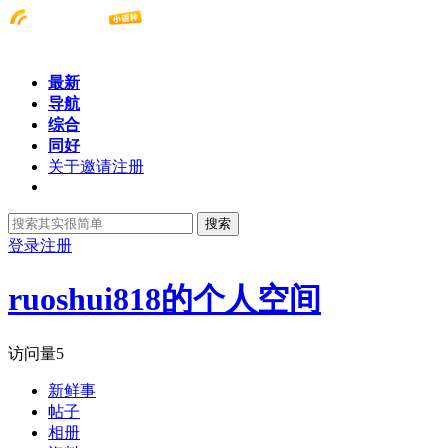
最新
导航
综合
同好
关于邀请注册
搜索
登录
注册
ruoshui818的个人空间
访问量
5
新鲜事
帖子
相册