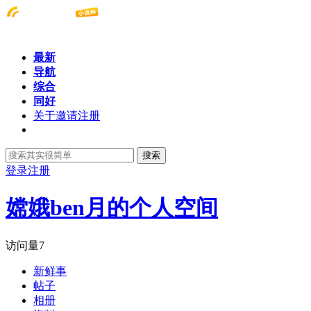
最新
导航
综合
同好
关于邀请注册
搜索
登录
注册
嫦娥ben月的个人空间
访问量
7
新鲜事
帖子
相册