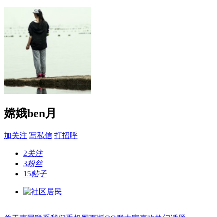
嫦娥ben月
加关注
写私信
打招呼
2
关注
3
粉丝
15
帖子