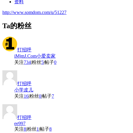
资料
http://www.somdom.com/u/51227
Ta的粉丝
打招呼
iMjmJ.Com小爱卖家
关注
734
|
粉丝
5
|
帖子
0
打招呼
小学皮儿
关注
16
|
粉丝
0
|
帖子
7
打招呼
ee997
关注
8
|
粉丝
1
|
帖子
8