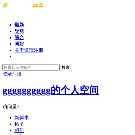
最新
导航
综合
同好
关于邀请注册
搜索
登录
注册
gggggggggg的个人空间
访问量
5
新鲜事
帖子
相册