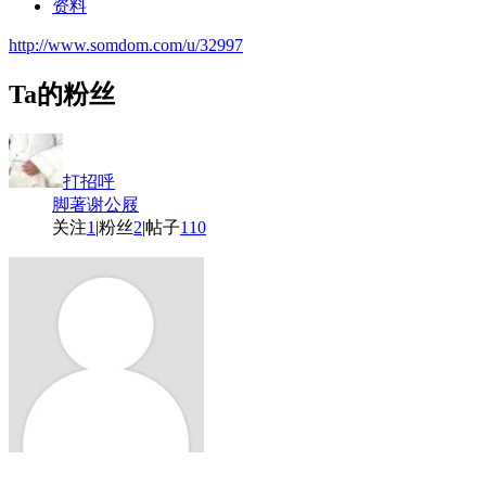
资料
http://www.somdom.com/u/32997
Ta的粉丝
打招呼
脚著谢公屐
关注
1
|
粉丝
2
|
帖子
110