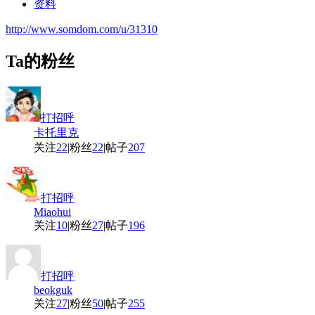
资料
http://www.somdom.com/u/31310
Ta的粉丝
打招呼
卡托里克
关注
22
|
粉丝
22
|
帖子
207
打招呼
Miaohui
关注
10
|
粉丝
27
|
帖子
196
打招呼
beokguk
关注
27
|
粉丝
50
|
帖子
255