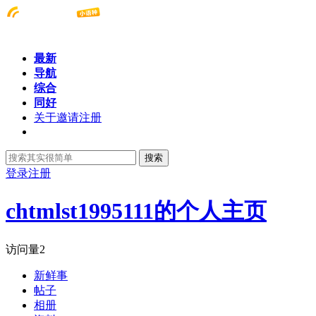
最新
导航
综合
同好
关于邀请注册
搜索
登录
注册
chtmlst1995111的个人主页
访问量
2
新鲜事
帖子
相册