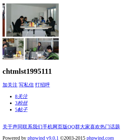
chtmlst1995111
加关注
写私信
打招呼
8
关注
3
粉丝
5
帖子
关于声同
联系我们
手机网页版
QQ群
大家喜欢
热门话题
Powered by
phpwind v9.0.1
©2003-2015
phpwind.com