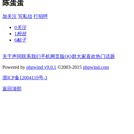
陈蛋蛋
加关注
写私信
打招呼
0
关注
1
粉丝
6
帖子
关于声同
联系我们
手机网页版
QQ群
大家喜欢
热门话题
Powered by
phpwind v9.0.1
©2003-2015
phpwind.com
浙ICP备12004119号-3
返回顶部