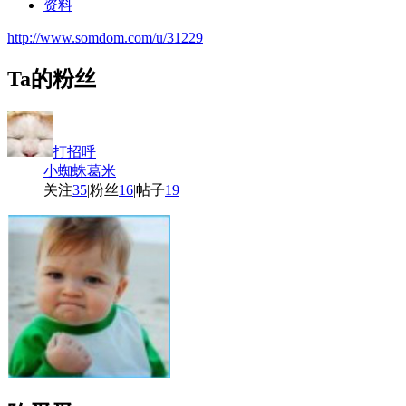
资料
http://www.somdom.com/u/31229
Ta的粉丝
打招呼
小蜘蛛葛米
关注
35
|
粉丝
16
|
帖子
19