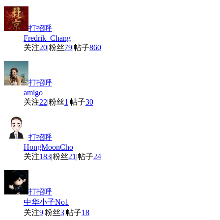
打招呼
Fredrik_Chang
关注
20
|
粉丝
79
|
帖子
860
打招呼
amigo
关注
22
|
粉丝
1
|
帖子
30
打招呼
HongMoonCho
关注
183
|
粉丝
21
|
帖子
24
打招呼
中华小子No1
关注
9
|
粉丝
3
|
帖子
18