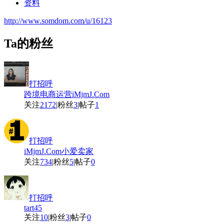
资料
http://www.somdom.com/u/16123
Ta的粉丝
打招呼
跨境电商运营iMjmJ.Com
关注
2172
|
粉丝
3
|
帖子
1
打招呼
iMjmJ.Com小爱卖家
关注
734
|
粉丝
5
|
帖子
0
打招呼
tart45
关注
10
|
粉丝
3
|
帖子
0