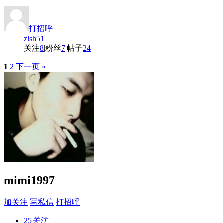
打招呼
zlsh51
关注
8
|
粉丝
7
|
帖子
24
1
2
下一页 »
mimi1997
加关注
写私信
打招呼
25
关注