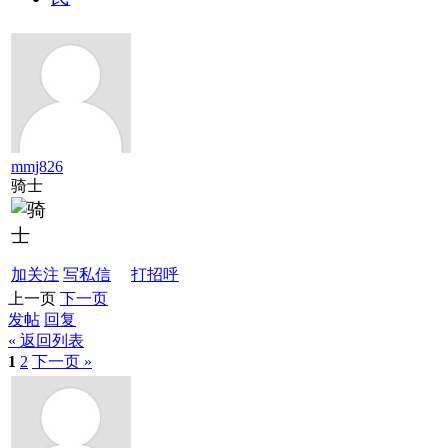
mmj826
骑士
加关注
写私信
打招呼
上一页
下一页
发帖
回复
« 返回列表
1
2
下一页 »