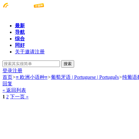
最新
导航
综合
同好
关于邀请注册
搜索
登录
注册
首页
>
≡ 欧洲小语种≡
>
葡萄牙语 | Portuguese | Português
>
纯葡语教
回复
« 返回列表
1
2
下一页 »