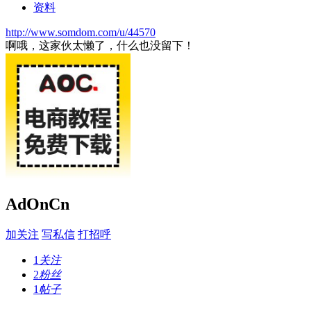
资料
http://www.somdom.com/u/44570
啊哦，这家伙太懒了，什么也没留下！
AdOnCn
加关注
写私信
打招呼
1
关注
2
粉丝
1
帖子