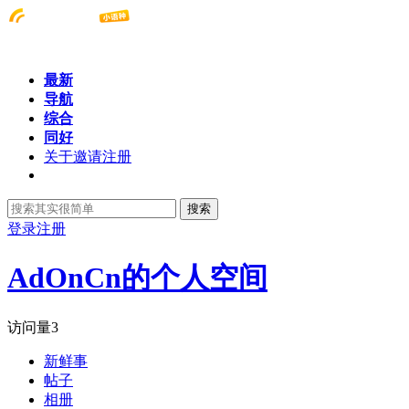
最新
导航
综合
同好
关于邀请注册
搜索
登录
注册
AdOnCn的个人空间
访问量
3
新鲜事
帖子
相册