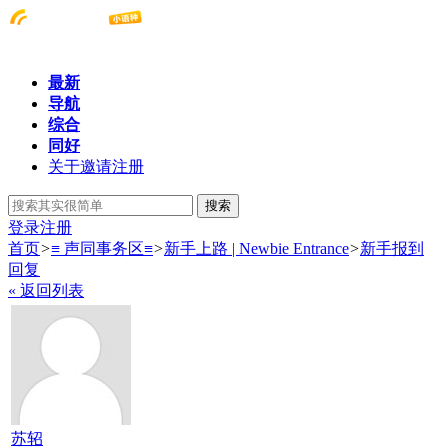
最新
导航
综合
同好
关于邀请注册
搜索
登录
注册
首页
>
≡ 声同事务区≡
>
新手上路 | Newbie Entrance
>
新手报到
回复
« 返回列表
苏轺