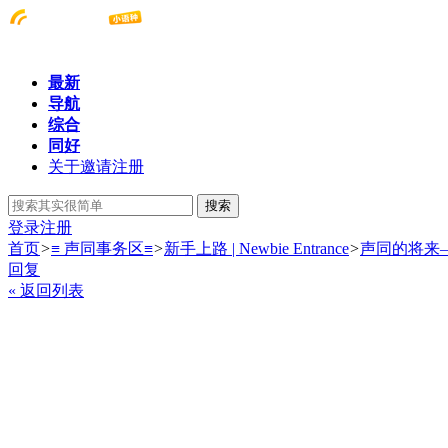
最新
导航
综合
同好
关于邀请注册
搜索
登录
注册
首页
>
≡ 声同事务区≡
>
新手上路 | Newbie Entrance
>
声同的将来
回复
« 返回列表