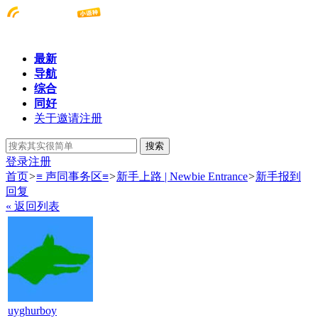
最新
导航
综合
同好
关于邀请注册
搜索
登录
注册
首页
>
≡ 声同事务区≡
>
新手上路 | Newbie Entrance
>
新手报到
回复
« 返回列表
uyghurboy