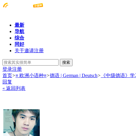
最新
导航
综合
同好
关于邀请注册
搜索
登录
注册
首页
>
≡ 欧洲小语种≡
>
德语 | German | Deutsch
>
《中级德语》学
回复
« 返回列表