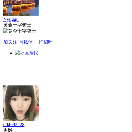
Nyuggu
黄金十字骑士
加关注
写私信
打招呼
604692228
男爵