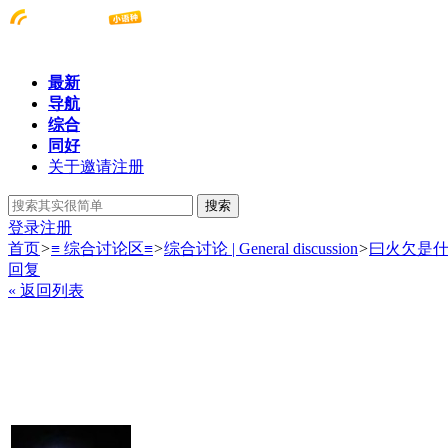
最新
导航
综合
同好
关于邀请注册
搜索
登录
注册
首页
>
≡ 综合讨论区≡
>
综合讨论 | General discussion
>
曰火欠是
回复
« 返回列表