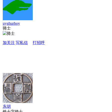
uyghurboy
骑士
加关注
写私信
打招呼
东胡
铁十字骑士