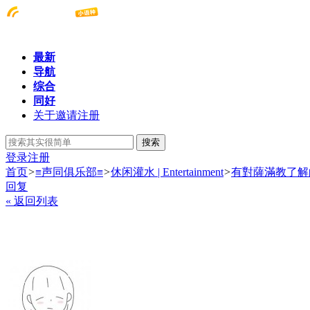
最新
导航
综合
同好
关于邀请注册
搜索
登录
注册
首页
>
≡声同俱乐部≡
>
休闲灌水 | Entertainment
>
有對薩滿教了解
回复
« 返回列表