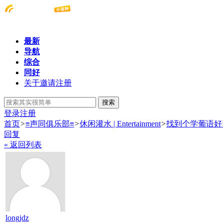
最新
导航
综合
同好
关于邀请注册
搜索
登录
注册
首页
>
≡声同俱乐部≡
>
休闲灌水 | Entertainment
>
找到个学葡语好资
回复
« 返回列表
longjdz