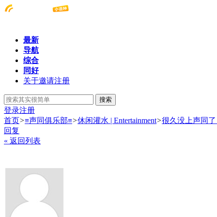
最新
导航
综合
同好
关于邀请注册
搜索
登录
注册
首页
>
≡声同俱乐部≡
>
休闲灌水 | Entertainment
>
很久没上声同了
回复
« 返回列表