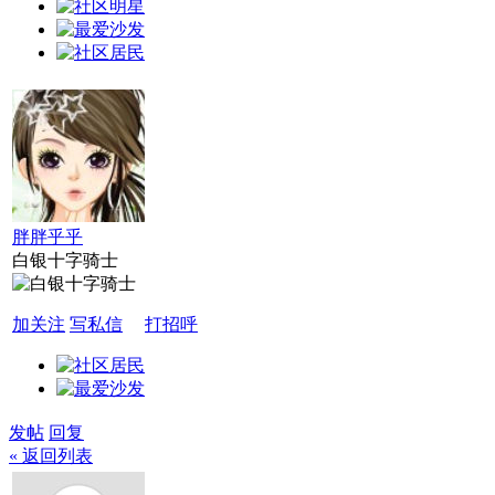
胖胖乎乎
白银十字骑士
加关注
写私信
打招呼
发帖
回复
« 返回列表