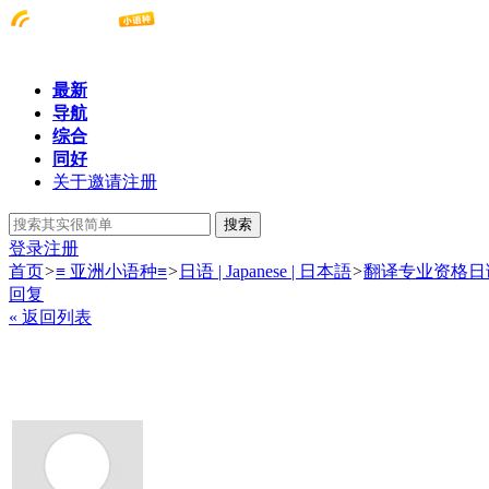
最新
导航
综合
同好
关于邀请注册
搜索
登录
注册
首页
>
≡ 亚洲小语种≡
>
日语 | Japanese | 日本語
>
翻译专业资格日
回复
« 返回列表