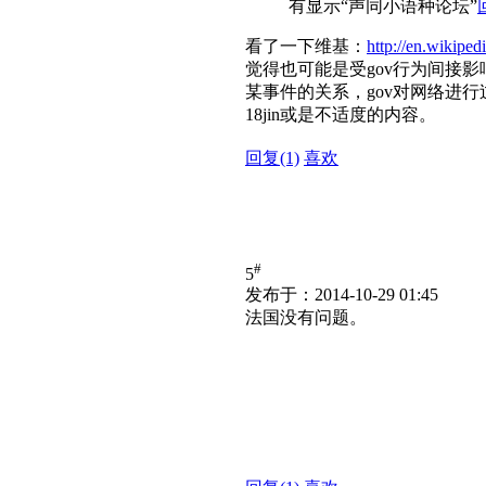
有显示“声同小语种论坛”
看了一下维基：
http://en.wikiped
觉得也可能是受gov行为间接影
某事件的关系，gov对网络进
18jin或是不适度的内容。
回复
(1)
喜欢
#
5
发布于：2014-10-29 01:45
法国没有问题。