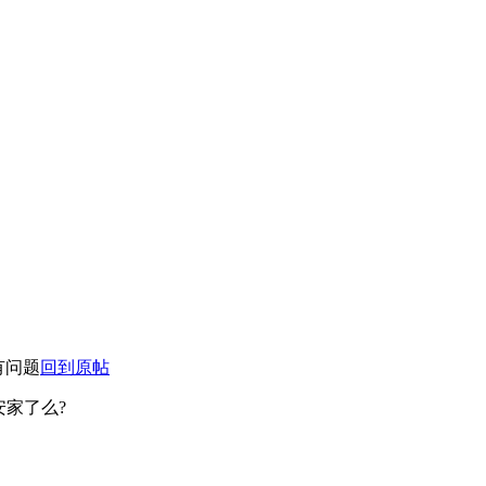
有问题
回到原帖
安家了么?