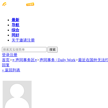
最新
导航
综合
同好
关于邀请注册
搜索
登录
注册
首页
>
≡ 声同事务区≡
>
声同事务 | Daily Work
>
最近在国外无法
回复
« 返回列表