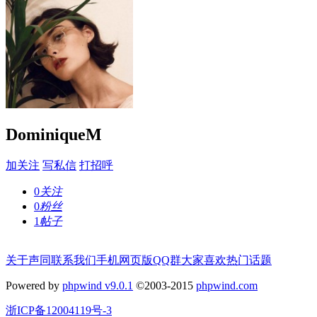
DominiqueM
加关注
写私信
打招呼
0
关注
0
粉丝
1
帖子
关于声同
联系我们
手机网页版
QQ群
大家喜欢
热门话题
Powered by
phpwind v9.0.1
©2003-2015
phpwind.com
浙ICP备12004119号-3