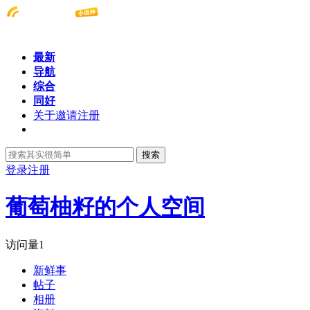
最新
导航
综合
同好
关于邀请注册
搜索
登录
注册
葡萄柚籽的个人空间
访问量
1
新鲜事
帖子
相册