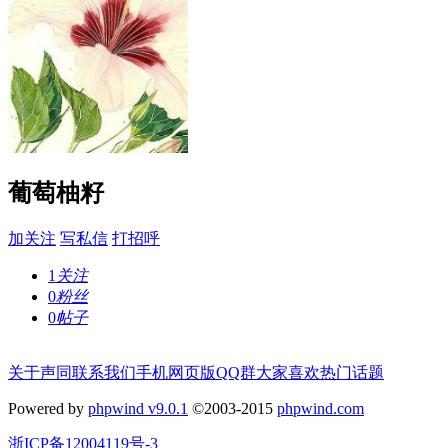
葡萄柚籽
加关注
写私信
打招呼
1
关注
0
粉丝
0
帖子
关于声同
联系我们
手机网页版
QQ群
大家喜欢
热门话题
Powered by
phpwind v9.0.1
©2003-2015
phpwind.com
浙ICP备12004119号-3