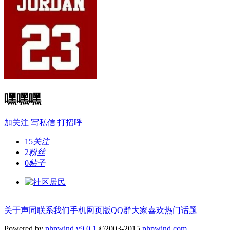
嘿嘿嘿
加关注
写私信
打招呼
15
关注
2
粉丝
0
帖子
关于声同
联系我们
手机网页版
QQ群
大家喜欢
热门话题
Powered by
phpwind v9.0.1
©2003-2015
phpwind.com