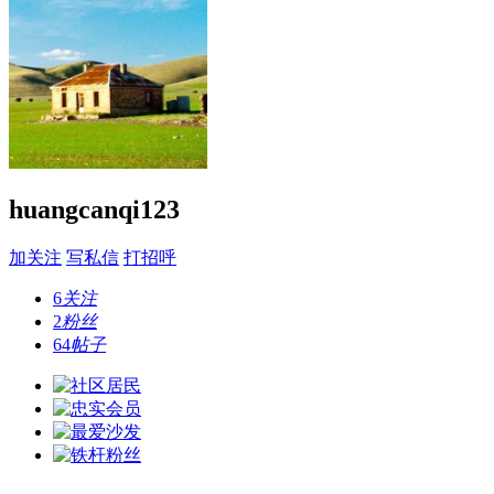
huangcanqi123
加关注
写私信
打招呼
6
关注
2
粉丝
64
帖子