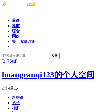
最新
导航
综合
同好
关于邀请注册
搜索
登录
注册
huangcanqi123的个人空间
访问量
15
新鲜事
帖子
相册