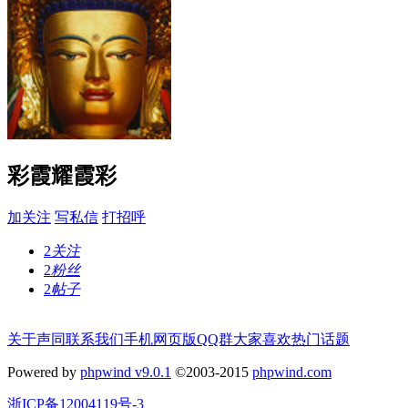
彩霞耀霞彩
加关注
写私信
打招呼
2
关注
2
粉丝
2
帖子
关于声同
联系我们
手机网页版
QQ群
大家喜欢
热门话题
Powered by
phpwind v9.0.1
©2003-2015
phpwind.com
浙ICP备12004119号-3