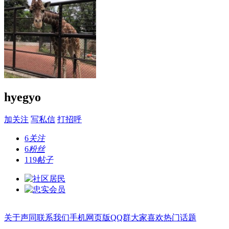
hyegyo
加关注
写私信
打招呼
6
关注
6
粉丝
119
帖子
关于声同
联系我们
手机网页版
QQ群
大家喜欢
热门话题