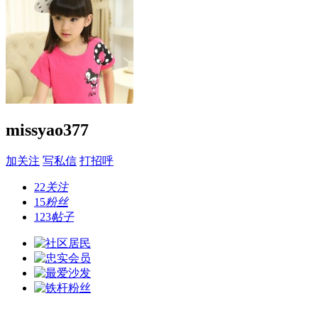
missyao377
加关注
写私信
打招呼
22
关注
15
粉丝
123
帖子