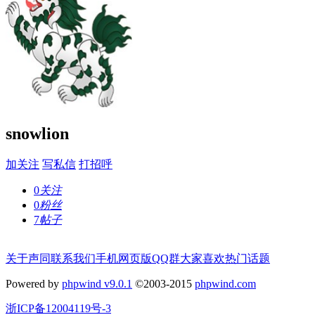
snowlion
加关注
写私信
打招呼
0
关注
0
粉丝
7
帖子
关于声同
联系我们
手机网页版
QQ群
大家喜欢
热门话题
Powered by
phpwind v9.0.1
©2003-2015
phpwind.com
浙ICP备12004119号-3